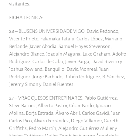
visitantes.
FICHA TÉCNICA:
28 – BLUSENS UNIVERSIDADE VIGO: David Redondo,
Vicente Prieto, Falamaka Tatafu, Carlos López, Mariano
Berlande, Javier Abadía, Samuel Hayes Stevenson,
Alejandro Blanco, Joaquín Maguna, Luke Graham, Adolfo
Rodríguez, Carlos de Cabo, Javier Parga, David Riveiro y
Joshua Rowland. Banquillo: David Monreal, Juan
Rodríguez, Jorge Barbudo, Rubén Rodríguez, B. Sánchez,
Jeremy Simon y Daniel Fuentes.
27 – VRAC QUESOS ENTREPINARES: Pablo Gutiérrez,
Steve Barnes, Alberto Pastor, César Pardo, Ignacio
Molina, Borja Estrada, Álvaro Abril, Carlos Gavidi, Juan
Carlos Pico, Álvaro Ferrández, Diego Villamor, Gareth
Griffiths, Pedro Martín, Alejandro Gutiérrez Muller y
Nacho Gutiérrez Muller. También jugaron Ángel de la