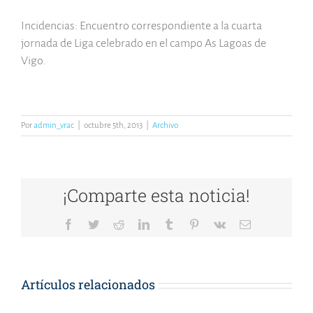
Incidencias: Encuentro correspondiente a la cuarta
jornada de Liga celebrado en el campo As Lagoas de
Vigo.
Por
admin_vrac
|
octubre 5th, 2013
|
Archivo
¡Comparte esta noticia!
Facebook
Twitter
Reddit
LinkedIn
Tumblr
Pinterest
Vk
Correo
electrónico
Artículos relacionados