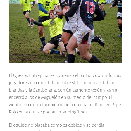
grande
El Quesos Entrepinares comenzó el partido dormido. Sus
jugadores no conectaban entre sí, las manos estaban
blandas y la Santboiana, con únicamente tesón y garra
encerró a los de Miguelón en su medio del campo. El
viento en contra también incidía en una mañana en Pepe
Rojo en la que se podían criar pingüinos.
El equipo no placaba como es debido y se perdía