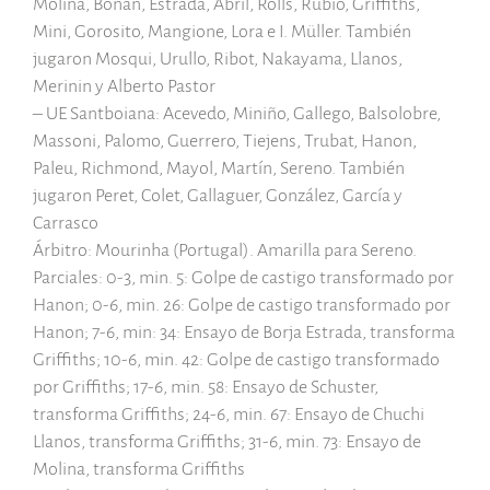
Molina, Bonan, Estrada, Abril, Rolls, Rubio, Griffiths,
Mini, Gorosito, Mangione, Lora e I. Müller. También
jugaron Mosqui, Urullo, Ribot, Nakayama, Llanos,
Merinin y Alberto Pastor
– UE Santboiana: Acevedo, Miniño, Gallego, Balsolobre,
Massoni, Palomo, Guerrero, Tiejens, Trubat, Hanon,
Paleu, Richmond, Mayol, Martín, Sereno. También
jugaron Peret, Colet, Gallaguer, González, García y
Carrasco
Árbitro: Mourinha (Portugal). Amarilla para Sereno.
Parciales: 0-3, min. 5: Golpe de castigo transformado por
Hanon; 0-6, min. 26: Golpe de castigo transformado por
Hanon; 7-6, min: 34: Ensayo de Borja Estrada, transforma
Griffiths; 10-6, min. 42: Golpe de castigo transformado
por Griffiths; 17-6, min. 58: Ensayo de Schuster,
transforma Griffiths; 24-6, min. 67: Ensayo de Chuchi
Llanos, transforma Griffiths; 31-6, min. 73: Ensayo de
Molina, transforma Griffiths