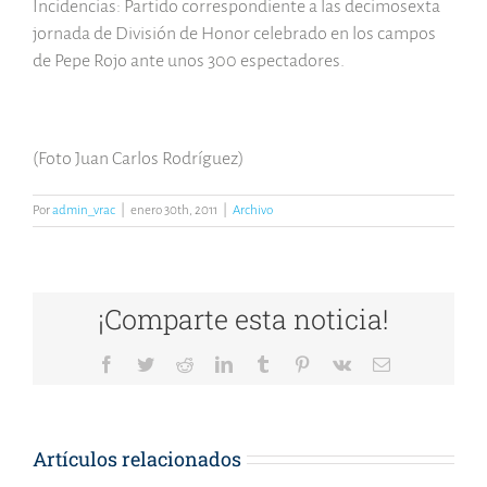
Incidencias: Partido correspondiente a las decimosexta
jornada de División de Honor celebrado en los campos
de Pepe Rojo ante unos 300 espectadores.
(Foto Juan Carlos Rodríguez)
Por
admin_vrac
|
enero 30th, 2011
|
Archivo
¡Comparte esta noticia!
Facebook
Twitter
Reddit
LinkedIn
Tumblr
Pinterest
Vk
Correo
electrónico
Artículos relacionados