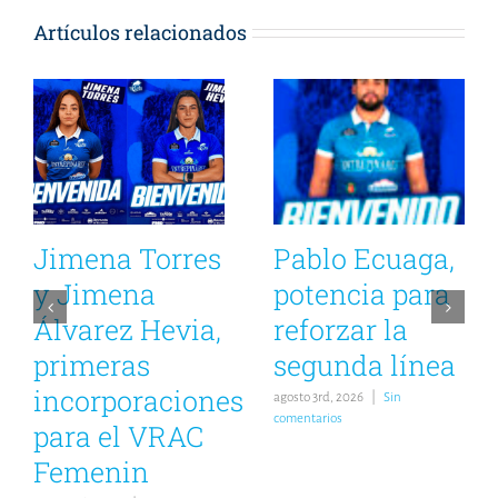
Artículos relacionados
Jimena Torres
Pablo Ecuaga,
y Jimena
potencia para
Álvarez Hevia,
reforzar la
primeras
segunda línea
incorporaciones
agosto 3rd, 2026
|
Sin
comentarios
para el VRAC
Femenin