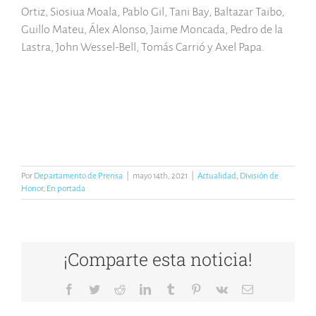
Ortiz, Siosiua Moala, Pablo Gil, Tani Bay, Baltazar Taibo,
Guillo Mateu, Álex Alonso, Jaime Moncada, Pedro de la
Lastra, John Wessel-Bell, Tomás Carrió y Axel Papa.
Por
Departamento de Prensa
|
mayo 14th, 2021
|
Actualidad
,
División de
Honor
,
En portada
¡Comparte esta noticia!
Facebook
Twitter
Reddit
LinkedIn
Tumblr
Pinterest
Vk
Correo
electrónico