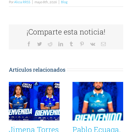
Por
Alicia RRSS
|
mayo 8th, 2026
|
Blog
¡Comparte esta noticia!
Facebook
Twitter
Reddit
LinkedIn
Tumblr
Pinterest
Vk
Correo
electrónico
Artículos relacionados
Jimena Torres
Pablo Ecuaga,