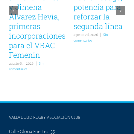
y Jimena
potencia para
Álvarez Hevia,
reforzar la
primeras
segunda línea
incorporaciones
agosto 3rd, 2026
|
Sin
comentarios
para el VRAC
Femenin
agosto 6th, 2026
|
Sin
comentarios
VALLADOLID RUGBY ASOCIACIÓN CLUB
Calle Gloria Fuertes, 35