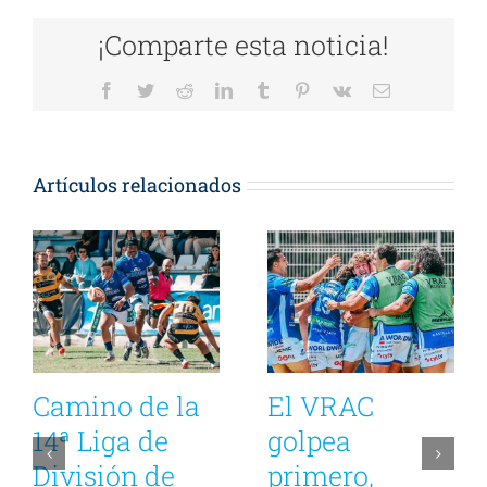
¡Comparte esta noticia!
Facebook
Twitter
Reddit
LinkedIn
Tumblr
Pinterest
Vk
Correo
electrónico
Artículos relacionados
Camino de la
El VRAC
14ª Liga de
golpea
División de
primero,