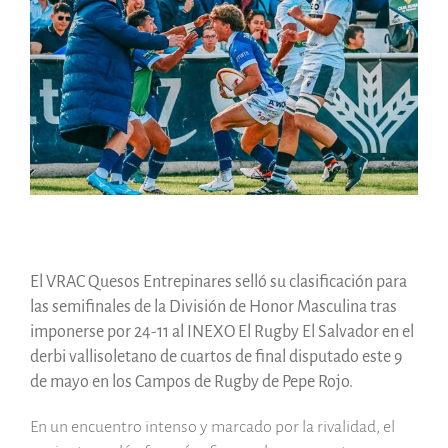
grande
El VRAC Quesos Entrepinares selló su clasificación para
las semifinales de la División de Honor Masculina tras
imponerse por 24-11 al INEXO El Rugby El Salvador en el
derbi vallisoletano de cuartos de final disputado este 9
de mayo en los Campos de Rugby de Pepe Rojo.
En un encuentro intenso y marcado por la rivalidad, el