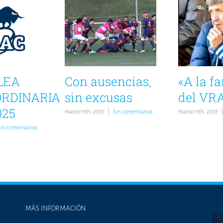
LEA
Con ausencias,
«A la f
RDINARIA
sin excusas
del VR
025
marzo 11th, 2017
|
Sin comentarios
marzo 11th, 2017
|
Sin comentarios
MÁS INFORMACIÓN