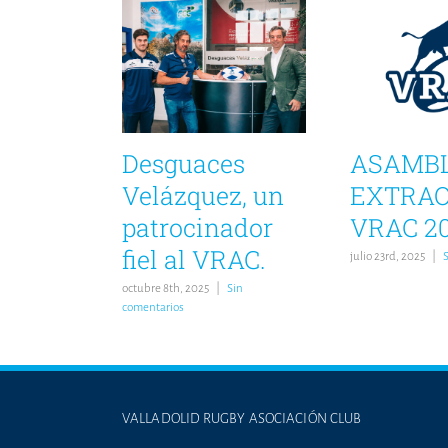
Desguaces
ASAMB
Velázquez, un
EXTRAO
patrocinador
VRAC 2
fiel al VRAC.
julio 23rd, 2025
|
octubre 8th, 2025
|
Sin
comentarios
VALLADOLID RUGBY ASOCIACIÓN CLUB