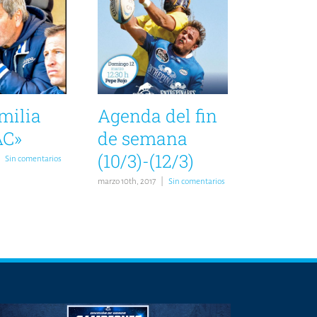
amilia
Agenda del fin
AC»
de semana
(10/3)-(12/3)
Sin comentarios
marzo 10th, 2017
|
Sin comentarios