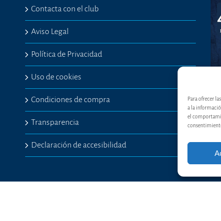
Contacta con el club
Aviso Legal
Política de Privacidad
Uso de cookies
Condiciones de compra
Para ofrecer l
a la informaci
el comportamien
Transparencia
consentimiento,
Declaración de accesibilidad
A
opyright 2017 - VRAC - Valladolid Rugby Asociación Club | Todos los derechos reservados
Facebook
Twitter
Instagram