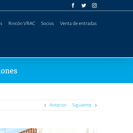
Facebook
Twitter
Instagram
os
Rincón VRAC
Socios
Venta de entradas
iones
Anterior
Siguiente