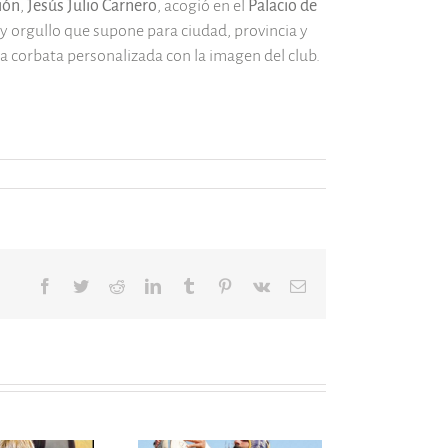
ión
,
Jesús Julio Carnero
, acogió en el
Palacio de
y orgullo que supone para ciudad, provincia y
 corbata personalizada con la imagen del club.
Facebook
Twitter
Reddit
LinkedIn
Tumblr
Pinterest
Vk
Correo
electrónico