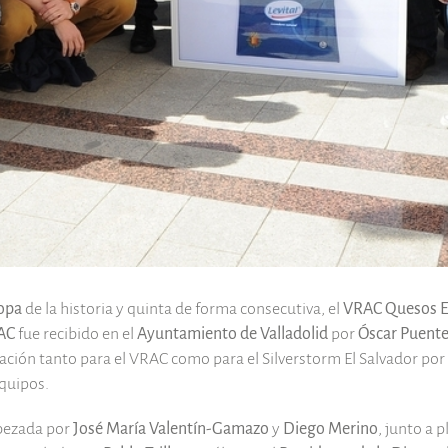
opa
de la historia y quinta de forma consecutiva, el
VRAC Quesos E
AC
fue recibido en el
Ayuntamiento de Valladolid
por
Óscar Puent
icación tanto para el VRAC como para el Silverstorm El Salvador por 
quipos.
abezada por
José María Valentín-Gamazo
y
Diego Merino
, junto a p