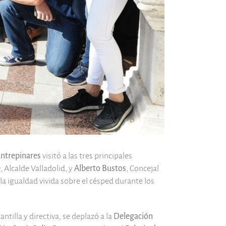
ntrepinares
visitó a las tres principales
e
, Alcalde Valladolid, y
Alberto Bustos
, Concejal
la igualdad vivida sobre el césped durante los
lantilla y directiva, se deplazó a la
Delegación