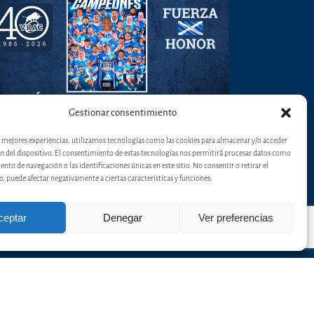
Gestionar consentimiento
as mejores experiencias, utilizamos tecnologías como las cookies para almacenar y/o acceder
ón del dispositivo. El consentimiento de estas tecnologías nos permitirá procesar datos como
to de navegación o las identificaciones únicas en este sitio. No consentir o retirar el
 puede afectar negativamente a ciertas características y funciones.
ceptar
Denegar
Ver preferencias
 |