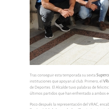
Tras conseguir esta temporada su sexta
Superc
instituciones que apoyan al club. Primero, el
VR
de Deportes. El Alcalde tuvo palabras de felicit
últimos partidos que han enfrentado a ambos e
Poco después la representación del VRAC, enc