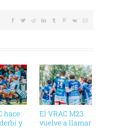
Facebook
Twitter
Reddit
LinkedIn
Tumblr
Pinterest
Vk
Correo
electrónico
C hace
El VRAC M23
 derbi y
vuelve a llamar