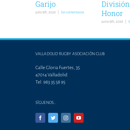
Garijo
División
Honor
julio 5th, 2026
|
Sin comentarios
junio 5th, 2026
|
S
VALLADOLID RUGBY ASOCIACIÓN CLUB
Calle Gloria Fuertes, 35
47014 Valladolid
Tel. 983 35 58 95
SÍGUENOS…