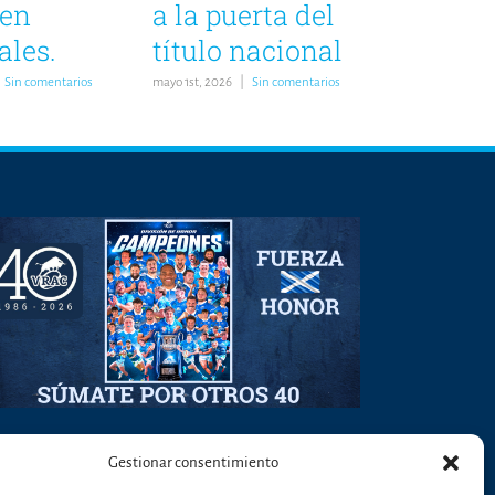
 en
a la puerta del
ales.
título nacional
Sin comentarios
mayo 1st, 2026
|
Sin comentarios
Gestionar consentimiento