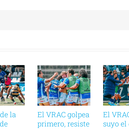
de la
El VRAC golpea
El VRA
 de
primero, resiste
suyo el