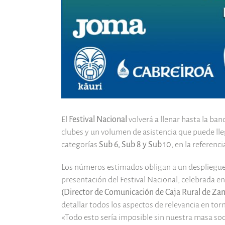
El
Festival Nacional
volverá a llenar hasta la ba
clubes y un volumen de asistencia que puede lle
categorías
Sub 6, Sub 8 y Sub 10
, en la referen
Los números estimados obligan a un despliegue h
presentación del Festival Nacional, celebrada e
(Director de Comunicación de Caja Rural de Za
detallar todos los aspectos de relevancia en to
«Todo esto sería imposible sin nuestra masa so