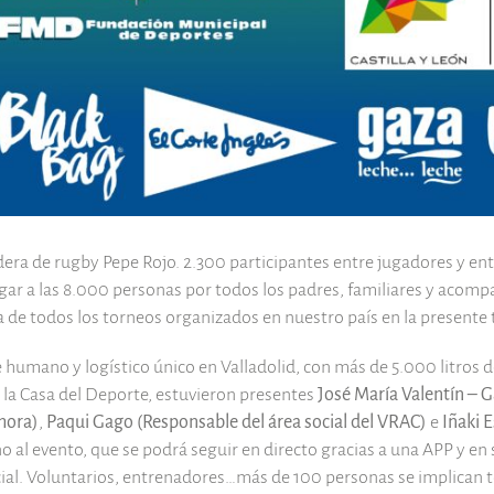
ndera de rugby Pepe Rojo. 2.300 participantes entre jugadores y e
gar a las 8.000 personas por todos los padres, familiares y acom
cia de todos los torneos organizados en nuestro país en la present
umano y logístico único en Valladolid, con más de 5.000 litros de
n la Casa del Deporte, estuvieron presentes
José María Valentín – 
mora)
,
Paqui Gago (Responsable del área social del VRAC)
e
Iñaki 
rno al evento, que se podrá seguir en directo gracias a una APP y 
cial. Voluntarios, entrenadores…más de 100 personas se implican 