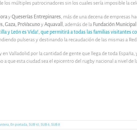
 los múltiples patrocinadores sin los cuales sería imposible la cele
mora
y
Queserías Entrepinares
, más de una decena de empresas hace
lés, Gaza, ProVacuno
y
Aquavall
, además de la
Fundación Municipal
illa y León es Vida!, que permitirá a todas las familias visitantes
endiendo pulseras y destinando la recaudación de las mismas a Red
 y en Valladolid por la cantidad de gente que llega de toda España
o a que esta ciudad sea el epicentro del rugby nacional a nivel de 
antera
,
En portada
,
SUB 10
,
SUB 6
,
SUB 8