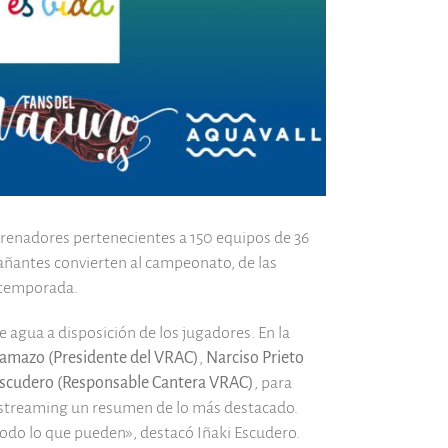
ntrenadores pertenecientes a 150 equipos de 36
pañantes convierten al campeonato, de las
e temporada.
 agua a disposición de los jugadores. En la
Gamazo (Presidente del VRAC)
,
Narciso Prieto
Escudero (Responsable Cantera VRAC)
, para
en streaming un resumen de lo más destacado.
todo lo que pueden», destacó Iñaki Escudero.