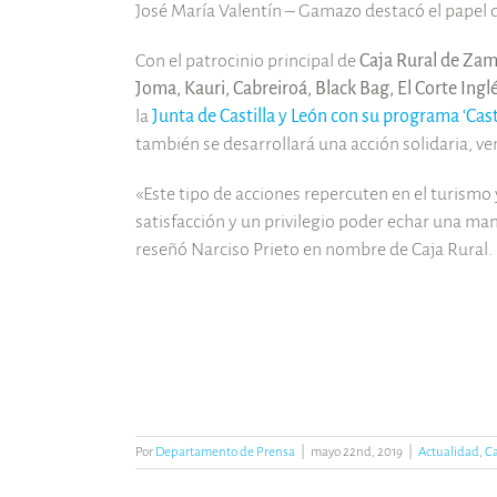
José María Valentín – Gamazo destacó el papel de
Con el patrocinio principal de
Caja Rural de Za
Joma, Kauri, Cabreiroá, Black Bag, El Corte Ing
la
Junta de Castilla y León con su programa ‘Cast
también se desarrollará una acción solidaria, v
«Este tipo de acciones repercuten en el turismo
satisfacción y un privilegio poder echar una man
reseñó Narciso Prieto en nombre de Caja Rural.
Por
Departamento de Prensa
|
mayo 22nd, 2019
|
Actualidad
,
C