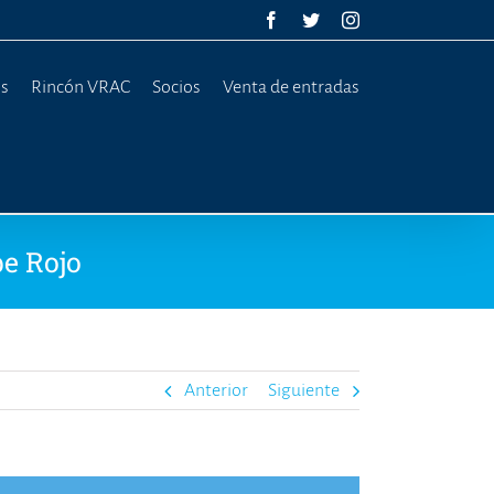
Facebook
Twitter
Instagram
os
Rincón VRAC
Socios
Venta de entradas
pe Rojo
Anterior
Siguiente