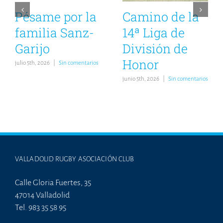
Pésame por la
Camino de la
familia Sanz-
14ª Liga de
Garijo
División de
Honor
julio 5th, 2026
|
Sin comentarios
junio 5th, 2026
|
Sin comentarios
VALLADOLID RUGBY ASOCIACIÓN CLUB
Calle Gloria Fuertes, 35
47014 Valladolid
Tel. 983 35 58 95