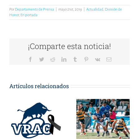
Por
Departamento de Prensa
|
mayo 21st, 2019
|
Actualidad
,
División de
Honor
,
En portada
¡Comparte esta noticia!
Facebook
Twitter
Reddit
LinkedIn
Tumblr
Pinterest
Vk
Correo
electrónico
Artículos relacionados