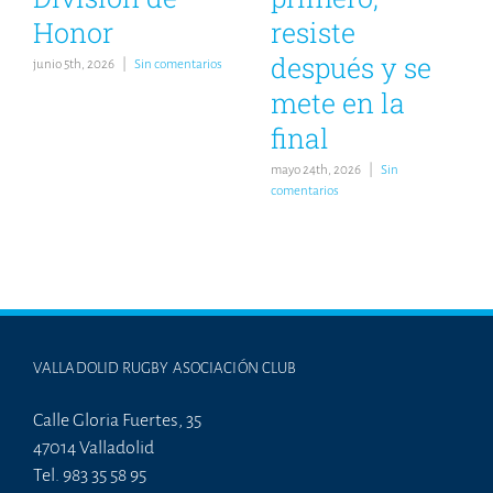
Honor
resiste
después y se
junio 5th, 2026
|
Sin comentarios
mete en la
final
mayo 24th, 2026
|
Sin
comentarios
VALLADOLID RUGBY ASOCIACIÓN CLUB
Calle Gloria Fuertes, 35
47014 Valladolid
Tel. 983 35 58 95