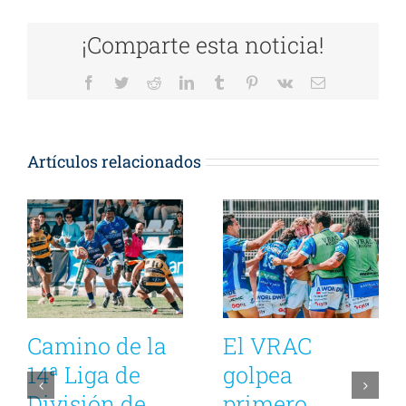
¡Comparte esta noticia!
Facebook
Twitter
Reddit
LinkedIn
Tumblr
Pinterest
Vk
Correo
electrónico
Artículos relacionados
Camino de la
El VRAC
14ª Liga de
golpea
División de
primero,