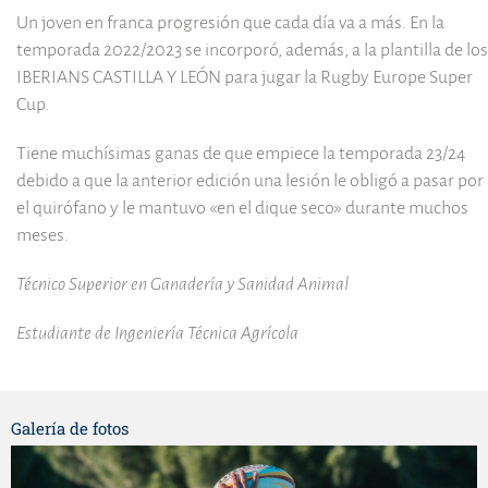
Un joven en franca progresión que cada día va a más. En la
temporada 2022/2023 se incorporó, además, a la plantilla de los
IBERIANS CASTILLA Y LEÓN para jugar la Rugby Europe Super
Cup.
Tiene muchísimas ganas de que empiece la temporada 23/24
debido a que la anterior edición una lesión le obligó a pasar por
el quirófano y le mantuvo «en el dique seco» durante muchos
meses.
Técnico Superior en Ganadería y Sanidad Animal
Estudiante de Ingeniería Técnica Agrícola
Galería de fotos