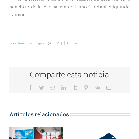
beneficio de la Asociación de Daño Cerebral Adquirido
Camino.
Por
admin_vrac
|
agosto 31st, 2013
|
Archivo
¡Comparte esta noticia!
Facebook
Twitter
Reddit
LinkedIn
Tumblr
Pinterest
Vk
Correo
electrónico
Artículos relacionados