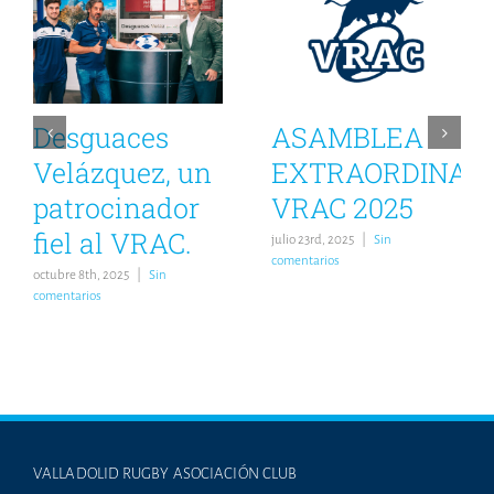
Desguaces
ASAMBLEA
Velázquez, un
EXTRAORDINAR
patrocinador
VRAC 2025
fiel al VRAC.
julio 23rd, 2025
|
Sin
comentarios
octubre 8th, 2025
|
Sin
comentarios
VALLADOLID RUGBY ASOCIACIÓN CLUB