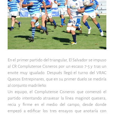
grande
En el primer partido del triangular, El Salvador se impuso
al CR Complutense Cisneros por un escaso 7-5 y tras un
envite muy igualado. Después llegó el turno del VRAC
Quesos Entrepinares, que en su primer duelo se mediría
al conjunto madrileño.
Un equipo, el Complutense Cisneros que comenzó el
partido intentando atravesar la línea maginot quesera,
recia y firme en el medio del campo, desde donde
empezó a edificar los tres ensayos que anotaría con