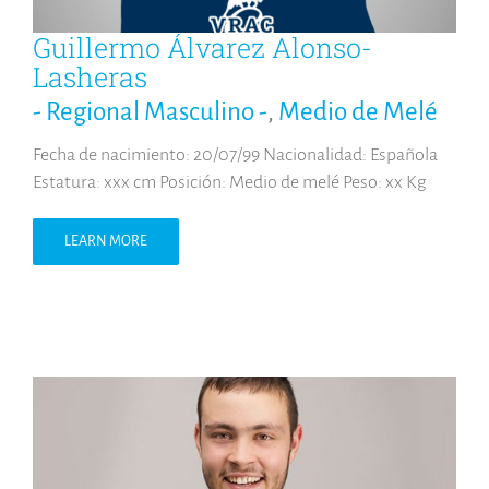
Guillermo Álvarez Alonso-
Lasheras
- Regional Masculino -
,
Medio de Melé
Fecha de nacimiento: 20/07/99 Nacionalidad: Española
Estatura: xxx cm Posición: Medio de melé Peso: xx Kg
LEARN MORE